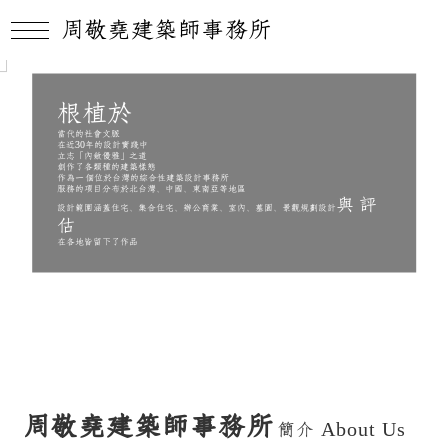
周敬堯建築師事務所
根植於
當代的社會文脈
在近30年的設計實踐中
立志「內斂優雅」之道
創作了各類種的建築樣態
作為一個位於台灣的綜合性建築設計事務所
服務的項目分布於北台灣、中國、東南亞等地區
與評
設計範圍涵蓋住宅、集合住宅、辦公商業、室內、墓園、景觀規劃設計
估
在各地皆留下了作品
周敬堯建築師事務所
簡介
About Us