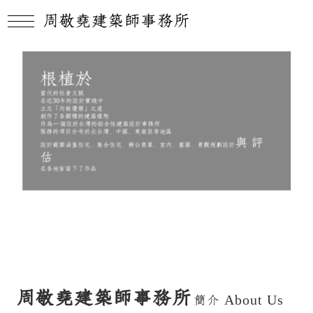
周敬堯建築師事務所
根植於
當代的社會文脈
在近30年的設計實踐中
立志「內斂優雅」之道
創作了各類種的建築樣態
作為一個位於台灣的綜合性建築設計事務所
服務的項目分布於北台灣、中國、東南亞等地區
與評
設計範圍涵蓋住宅、集合住宅、辦公商業、室內、墓園、景觀規劃設計
估
在各地皆留下了作品
周敬堯建築師事務所
簡介
About Us